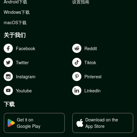
Android下载
设置指南
Windows下载
macOS下载
关于我们
Facebook
Reddit
Twitter
Tiktok
Instagram
Pinterest
Youtube
Linkedln
下载
Get it on
Download on the
Google Play
App Store